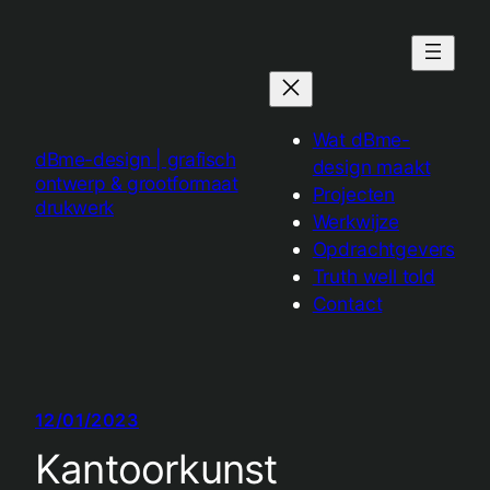
Ga
naar
de
inhoud
Wat dBme-
dBme-design | grafisch
design maakt
ontwerp & grootformaat
Projecten
drukwerk
Werkwijze
Opdrachtgevers
Truth well told
Contact
12/01/2023
Kantoorkunst